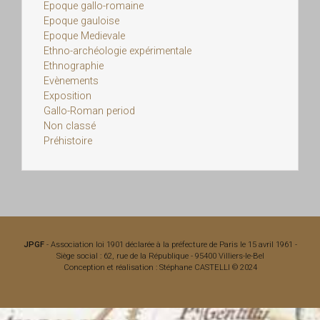
Epoque gallo-romaine
Epoque gauloise
Epoque Medievale
Ethno-archéologie expérimentale
Ethnographie
Evènements
Exposition
Gallo-Roman period
Non classé
Préhistoire
JPGF
- Association loi 1901 déclarée à la préfecture de Paris le 15 avril 1961 -
Siège social : 62, rue de la République - 95400 Villiers-le-Bel
Conception et réalisation : Stéphane CASTELLI © 2024