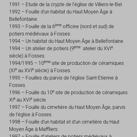
1991 – Etude de la crypte de l’église de Villiers-le-Bel.
1992 – Fouille d’un habitat du Haut Moyen Âge à
Bellefontaine.
ème
1993 – Fouille de la 6
officine (nord et sud) de
potiers médiévaux à Fosses.
1994 – Un habitat du Haut Moyen Âge à Bellefontaine.
ème
e
1994 – Un atelier de potiers (9
atelier du XVI
siècle) à Fosses.
ème
1994/1995 – 10
site de production de céramiques
e
e
(XI
au XVI
siècle) à Fosses.
1995 – Fouilles du parvis de l’église Saint-Etienne à
Fosses.
e
1996 – Fouille du 10
site de production de céramiques
e
e
XI
au XVI
siècle.
1997 – Fouille du cimetière du Haut Moyen Âge, parvis
de l’église à Fosses.
1998 – Fouille d’un habitat et d’un cimetière du Haut
Moyen Âge à Maffliers.
1997 – Fouille d’ateliers de potiers médiévaux à