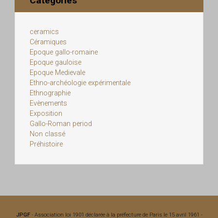
Catégories
ceramics
Céramiques
Epoque gallo-romaine
Epoque gauloise
Epoque Medievale
Ethno-archéologie expérimentale
Ethnographie
Evènements
Exposition
Gallo-Roman period
Non classé
Préhistoire
JPGF
- Association loi 1901 déclarée à la préfecture de Paris le 15 avril 1961 -