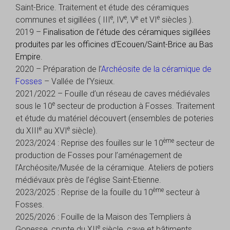
Saint-Brice. Traitement et étude des céramiques
e
e
e
e
communes et sigillées ( III
, IV
, V
et VI
siècles ).
2019 –
Finalisation de l’étude des céramiques sigillées
produites par les officines d’Ecouen/Saint-Brice au Bas
Empire.
2020 – Préparation de l’
Archéosite de la céramique de
Fosses
– Vallée de l’Ysieux.
2021/2022 – Fouille d’un réseau de caves médiévales
e
sous le 10
secteur de production à Fosses. Traitement
et étude du matériel découvert (ensembles de poteries
e
e
du XIII
au XVI
siècle).
ème
2023/2024 : Reprise des fouilles sur le 10
secteur de
production de Fosses pour l’aménagement de
l’Archéosite/Musée de la céramique. Ateliers de potiers
médiévaux près de l’église Saint-Etienne.
ème
2023/2025 : Reprise de la fouille du 10
secteur à
Fosses.
2025/2026 : Fouille de la Maison des Templiers à
e
Gonesse, crypte du XII
siècle, cave et bâtiments