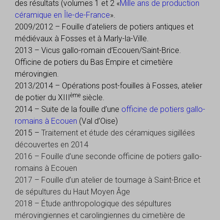
des résultats (volumes 1 et 2 «
Mille ans de production
céramique en Île-de-France
».
2009/2012 – Fouille d’ateliers de potiers antiques et
médiévaux à Fosses et à Marly-la-Ville.
2013 – Vicus gallo-romain d’Ecouen/Saint-Brice.
Officine de potiers du Bas Empire et cimetière
mérovingien.
2013/2014 – Opérations post-fouilles à Fosses, atelier
ème
de potier du XIII
siècle.
2014
–
Suite de la fouille d’une
officine de potiers gallo-
romains à Ecouen
(Val d’Oise)
2015 –
Traitement et étude des céramiques sigillées
découvertes en 2014
2016 – Fouille d’une seconde officine de potiers gallo-
romains à Ecouen
2017 – Fouille d’un atelier de tournage à Saint-Brice et
de sépultures du Haut Moyen Âge
2018 – Étude anthropologique des sépultures
mérovingiennes et carolingiennes du cimetière de