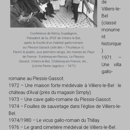
de
Villiers-le-
Bel
(classé
monume
Conférence de Rémy Guadagnin,
nt
Président de la JPGF de Villiers le Bel,
après la fouille d’un habitat gallo-romain
historique
au Plessis-Gassot (site des « Thuileaux »).
).
Parmi le public, aux premiers rangs, les maires du Pays
de France : Fontenay-en-Parisis, Le Plessis-
1971 –
Gassot, Villiers-le-Bel, Châtenay-en-France, etc…
Une villa
(cliché Pierre Jagolicz – 1971)
gallo-
romaine au Plessis-Gassot.
1972 – Une maison forte médiévale à Villiers-le-Bel : le
château d’Aval (près du magasin Simply).
1973 – Une cave gallo-romaine du Plessis-Gassot.
1974 – Fouilles de sauvetage dans l’église de Villiers-le-
Bel.
1974/1980 – Le vicus gallo-romain du Thillay.
1976 – Le grand cimetière médiéval de Villiers-le-Bel.