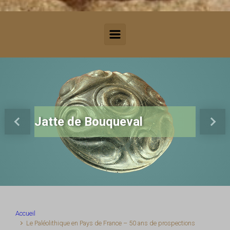
Jatte de Bouqueval
Previous
Next
Accueil
Le Paléolithique en Pays de France – 50 ans de prospections