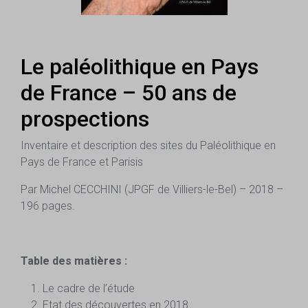
Le paléolithique en Pays
de France – 50 ans de
prospections
Inventaire et description des sites du Paléolithique en
Pays de France et Parisis
Par Michel CECCHINI (JPGF de Villiers-le-Bel) – 2018 –
196 pages.
Table des matières :
Le cadre de l’étude
Etat des découvertes en 2018