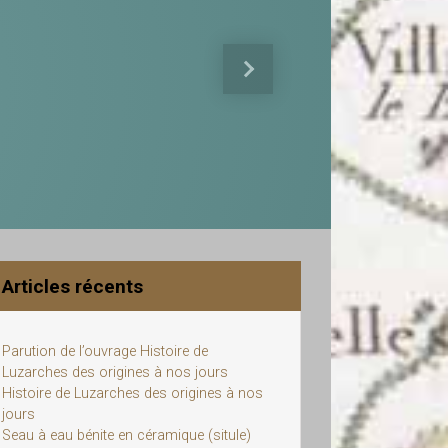
Next
Articles récents
Parution de l’ouvrage Histoire de
Luzarches des origines à nos jours
Histoire de Luzarches des origines à nos
jours
Seau à eau bénite en céramique (situle)