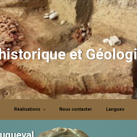
istorique et Géolog
Réalisations
Nous contacter
Langues
ouqueval