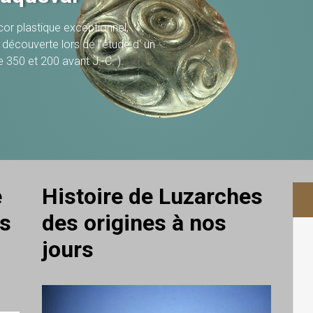
or plastique exceptionnel,
 découverte lors de l'étude d' un
e 350 et 200 avant J.-C. ).
e
Histoire de Luzarches
es
des origines à nos
jours