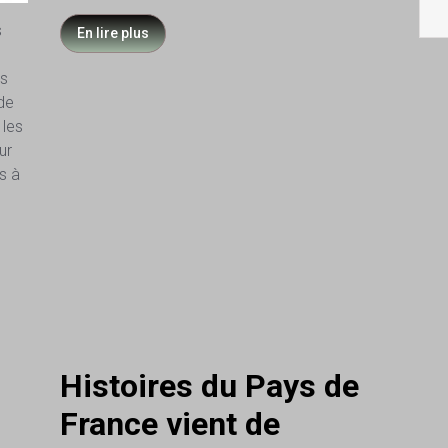
s
En lire plus
es
de
 les
ur
s à
Histoires du Pays de
France vient de