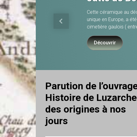
Cette céramique au déc
unique en Europe, a été
Previous
cimetière gaulois ( entr
Découvrir
Parution de l’ouvrag
Histoire de Luzarch
des origines à nos
jours