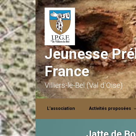
Skip to main content
Jeunesse Préh
France
Villiers-le-Bel (Val d'Oise)
L’association
Activités proposées
Jatte de B