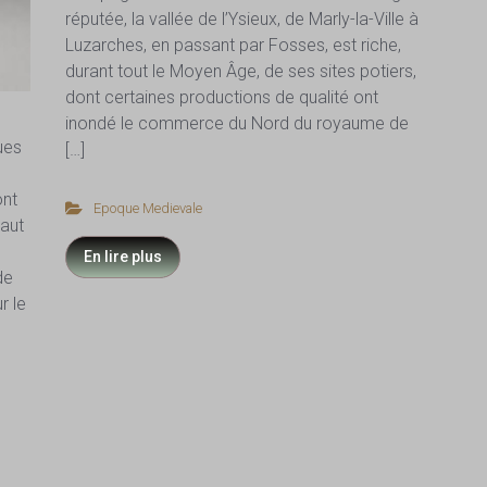
réputée, la vallée de l’Ysieux, de Marly-la-Ville à
Luzarches, en passant par Fosses, est riche,
durant tout le Moyen Âge, de ses sites potiers,
dont certaines productions de qualité ont
inondé le commerce du Nord du royaume de
ues
[…]
ont
Epoque Medievale
haut
En lire plus
de
r le