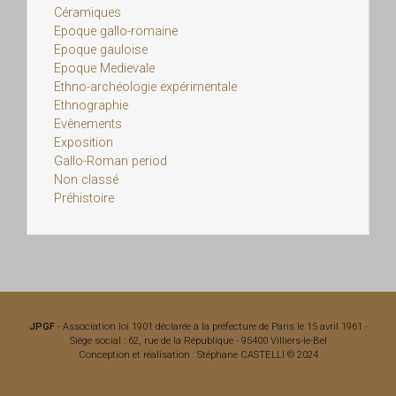
Céramiques
Epoque gallo-romaine
Epoque gauloise
Epoque Medievale
Ethno-archéologie expérimentale
Ethnographie
Evènements
Exposition
Gallo-Roman period
Non classé
Préhistoire
JPGF
- Association loi 1901 déclarée à la préfecture de Paris le 15 avril 1961 -
Siège social : 62, rue de la République - 95400 Villiers-le-Bel
Conception et réalisation : Stéphane CASTELLI © 2024